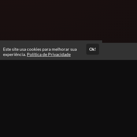
Este site usa cookies para melhorar sua
Ok!
Acesso por 3 meses
experiência.
Política de Privacidade
Estude quando e onde quiser
Avaliações
Opinião dos alunos que se matricularam
4.5