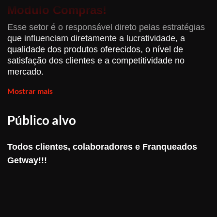
Modulo Compras!
Esse setor é o responsável direto pelas estratégias
que influenciam diretamente a lucratividade, a
qualidade dos produtos oferecidos, o nível de
satisfação dos clientes e a competitividade no
mercado.
O departamento de compras é responsável por
Mostrar mais
negociar com fornecedores para obter os melhores
preços e condições de pagamento. A redução de
Público alvo
custos de aquisição impacta diretamente na
margem de lucro da empresa.
Todos clientes, colaboradores e Franqueados
A seleção de fornecedores confiáveis garante que
os produtos adquiridos atendam aos padrões de
Getway!!!
qualidade exigidos, garante também que os
produtos estejam disponíveis em estoque na
quantidade certa e no momento adequado, para a
satisfação do cliente.