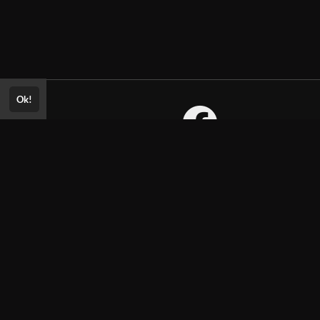
Ok!
Consultar Certificado
Consulte aqui a autenticidade do certificado.