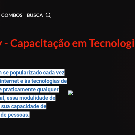
COMBOS
BUSCA
 - Capacitação em Tecnolog
m se popularizado cada vez
internet e às tecnologias de
e praticamente qualquer
tal, essa modalidade de
a sua capacidade de
 de pessoas.