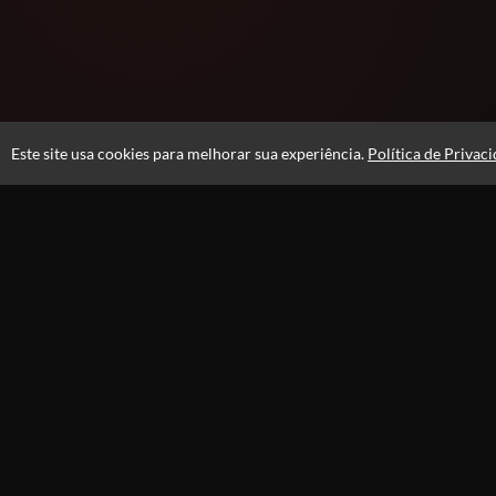
Este site usa cookies para melhorar sua experiência.
Política de Privac
Atendimento
Páginas
De segunda a Sexta - feira das 08h às 18h
Política de
Fale Conosco
CNPJ: 61.701.363/0001-49