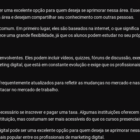
ser uma excelente opção para quem deseja se aprimorar nessa área. Esses
na área e desejam compartilhar seu conhecimento com outras pessoas.
 comum. Em primeiro lugar, eles são baseados na internet, o que signifi
 uma grande flexibilidade, já que os alunos podem estudar no seu própr
envolventes. Eles podem incluir vídeos, quizzes, fóruns de discussão, ex
ing digital, que está em constante evolução e exige que os profissionai
 frequentemente atualizados para refletir as mudanças no mercado e nas 
stacar no mercado de trabalho.
é necessário se inscrever e pagar uma taxa. Algumas instituições oferec
tituição, mas costumam ser mais acessíveis do que os cursos presenciai
ital pode ser uma excelente opção para quem deseja se aprimorar nessa á
s popular entre os profissionais de marketing digital.