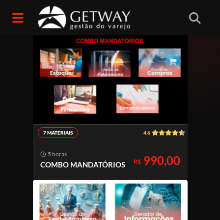
Início
/
Combos
7 MATERIAIS
4.6
5 horas
990,00
R$
COMBO MANDATÓRIOS