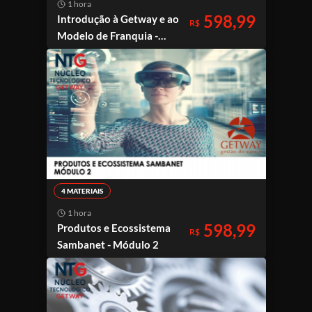
1 hora
598,99
Introdução à Getway e ao
R$
Modelo de Franquia -
Módulo 1
4 MATERIAIS
1 hora
598,99
Produtos e Ecossistema
R$
Sambanet - Módulo 2