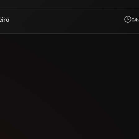
eiro
04: