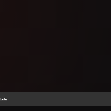
idade
Estude quando e onde quiser