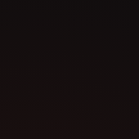
práticas.
Capacitar a Equipe:
Uma equipe bem treinada é a base para o
sucesso. Ao assistir aos vídeos, seus
colaboradores ganham confiança e autonomia
no uso do sistema, fortalecendo a operação da
sua empresa.
Assistir às Dicas e Truques na nossa plataforma
de capacitação não é apenas uma oportunidade
de aprender mais, mas também de transformar a
maneira como sua empresa utiliza o ERP
Sambanet, maximizando os benefícios e
retornos sobre o investimento.