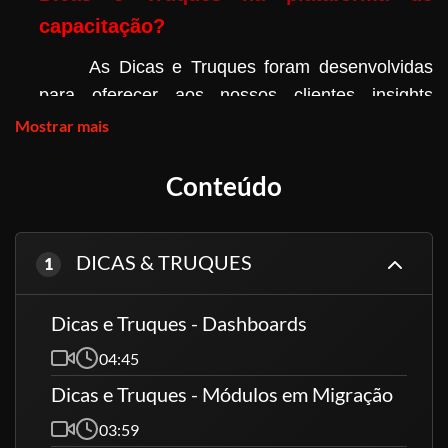
capacitação?
As Dicas e Truques foram desenvolvidas
para oferecer aos nossos clientes insights
valiosos que vão além do básico no uso do ERP
Mostrar mais
Sambanet. Esses conteúdos são essenciais para
quem deseja:
Conteúdo
Explorar o Potencial Completo do Sistema:
DICAS & TRUQUES
1
Muitas funcionalidades avançadas do ERP
Sambanet podem passar despercebidas. Nossas
Dicas e Truques - Dashboards
dicas ajudam você a descobrir e aproveitar
04:45
esses recursos, otimizando processos e
Dicas e Truques - Módulos em Migração
melhorando resultados.
03:59
Aumentar a Eficiência Operacional: