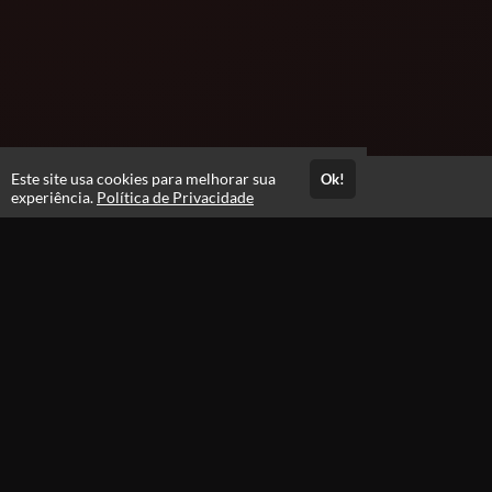
Este site usa cookies para melhorar sua
Ok!
Acesso por 1 ano
experiência.
Política de Privacidade
Estude quando e onde quiser
Avaliações
Opinião dos alunos que se matricularam
5.0