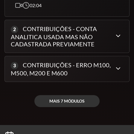
armazenamento, além de diminuir a necessidade de
02:04
auditorias extensas. O controle eficiente das
informações fiscais e contábeis permite economizar
recursos a longo prazo.
CONTRIBUIÇÕES - CONTA
2
ANALITICA USADA MAS NÃO
CADASTRADA PREVIAMENTE
Facilidade na Fiscalização e Controle:
Com o
SPED, as informações fiscais ficam registradas de
forma detalhada e padronizada, o que facilita a
CONTRIBUIÇÕES - ERRO M100,
3
fiscalização por parte dos órgãos públicos e
M500, M200 E M600
também o controle interno da empresa, garantindo
que todas as operações estejam devidamente
documentadas.
MAIS 7 MÓDULOS
Em resumo, o uso do SPED Fiscal e Contribuições
é essencial para garantir a conformidade fiscal,
otimizar o tempo e recursos da empresa, reduzir
custos operacionais e evitar problemas com o fisco.