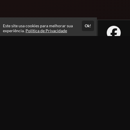
Este site usa cookies para melhorar sua
Ok!
experiência.
Política de Privacidade
Atendimento
De segunda a Sexta - feira das 08h às 18h
Fale Conosco
CNPJ: 61.701.363/0001-49
Páginas
Política de Privacidade