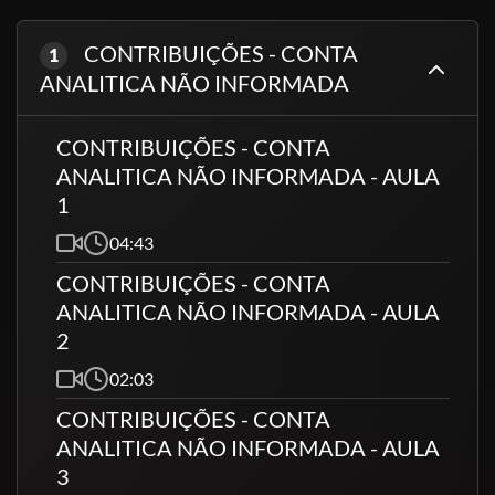
Agilidade e Precisão na Apuração de Impostos:
CONTRIBUIÇÕES - CONTA
1
Automatizar o envio dos dados fiscais reduz a
ANALITICA NÃO INFORMADA
margem de erro e agiliza o processo de apuração e
escrituração, facilitando o trabalho do setor contábil
e promovendo a eficiência no cumprimento das
CONTRIBUIÇÕES - CONTA
obrigações fiscais.
ANALITICA NÃO INFORMADA - AULA
1
Otimização do Tempo:
Com o SPED, a empresa
04:43
pode otimizar o tempo da equipe, pois o processo
CONTRIBUIÇÕES - CONTA
digital reduz a necessidade de registros manuais e
ANALITICA NÃO INFORMADA - AULA
minimiza a duplicidade de informações. Isso resulta
em menos retrabalho e maior foco nas atividades
2
estratégicas do setor contábil e financeiro.
02:03
CONTRIBUIÇÕES - CONTA
Redução de Custos Operacionais:
A adoção de
ANALITICA NÃO INFORMADA - AULA
um sistema de escrituração digital ajuda a reduzir
3
custos operacionais com documentos físicos e