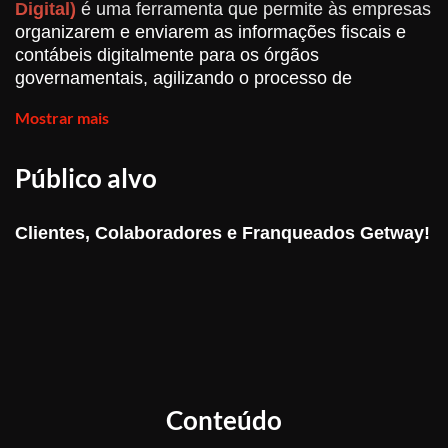
Digital)
é uma ferramenta que permite às empresas
organizarem e enviarem as informações fiscais e
contábeis digitalmente para os órgãos
governamentais, agilizando o processo de
fiscalização e promovendo maior transparência nas
Mostrar mais
obrigações tributárias. O SPED Fiscal, em especial,
trata do envio das informações relativas ao ICMS e
IPI, enquanto o SPED Contribuições é focado no
Público alvo
PIS e na COFINS.
Clientes, Colaboradores e Franqueados Getway!
E quais são os benefícios?
Conformidade Legal:
Utilizar o SPED garante que
a empresa esteja em conformidade com as
exigências legais, evitando possíveis sanções,
multas e problemas com o fisco. A escrituração
digital permite maior transparência e controle das
informações fiscais.
Conteúdo