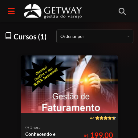
Início
/
Categorias
/
Faturamento
Cursos (1)
Ordenar por
4.6
1 hora
199,00
Conhecendo e
R$