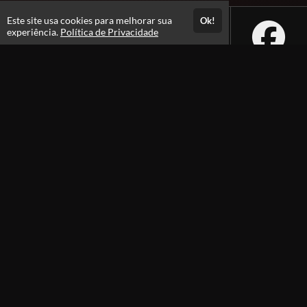
Este site usa cookies para melhorar sua
Ok!
experiência.
Política de Privacidade
Atendimento
De segunda a Sexta - feira das 08h às 18h
Fale Conosco
CNPJ: 61.701.363/0001-49
Páginas
Política de Privacidade
Consultar Certificado