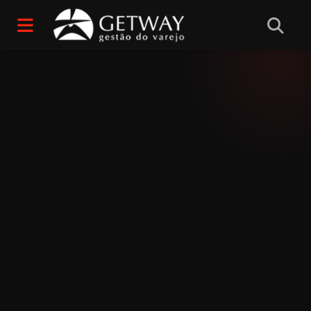
Home
/
Professores(as)